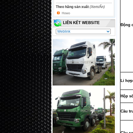
Theo hãng sản xuất
(Xem/Ẩn)
Howo
LIÊN KẾT WEBSITE
Động 
Li hợp
Hộp s
Cầu tr
Cầu s