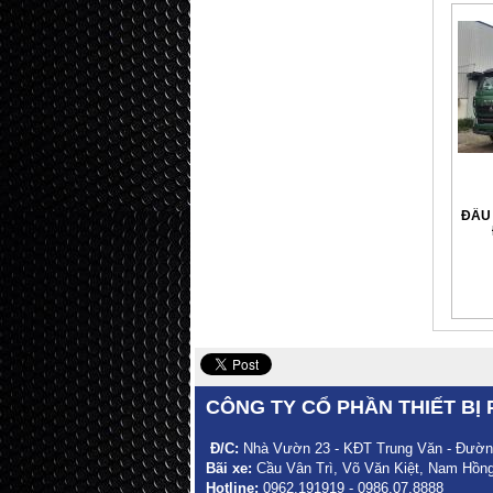
ĐẦU 
CÔNG TY CỔ PHẦN THIẾT BỊ 
Đ/C
:
Nhà Vườn 23 - KĐT Trung Văn - Đường
Bãi xe:
Cầu Vân Trì, Võ Văn Kiệt, Nam Hồng
Hotline:
0962.191919 - 0986.07.8888