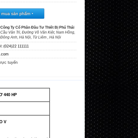
t mua sản phẩm
‣
Công Ty Cổ Phần Đầu Tư Thiết Bị Phú Thái
Cầu Vân Trì, Đường Võ Văn Kiệt, Nam Hồng,
Đông Anh, Hà Nội, Từ Liêm , Hà Nội
l: (024)22 111111
l.com
trực tuyến
 440 HP
O V