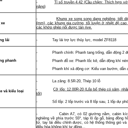
-
Tỉ số truyền 4.42 (Cầu chậm: Thích hợp với
nặng)
-
Khung xe song song dạng nghiêng, tiết d
 xe
(mm), các khung gia cường, tối luyện ở nhiệt độ ca
các khớp ghép nối được tán rive.
ng lái
- Tay lái trợ lực thủy lực, model ZF8118
- Phanh chính: Phanh tang trống, dẫn động 2 đ
ống phanh
- Phanh đỗ xe: Phanh lốc kê, dẫn động khí nén t
- Phanh khí xả động cơ: Kiểu van bướm, dẫn độ
- La zăng: 8.5R-20, Thép 10 lỗ
-
Cỡ lốp: 12.00R-20 (Lốp bố thép có săm, nhãn 
e và kiểu loại
tốt)
- Số lốp: 2 lốp trước và 8 lốp sau, 1 lốp dự ph
- Cabin A7, có 02 giường nằm, cabin kích điệ
nghiêng về phía trước 55º, táp lô ốp gỗ, bảng đồng hồ
tử, tay lái điều chỉnh được, có hệ thống thông gió và 
điều hòa không khí tự động…