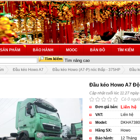
SẢN PHẨM
BẢO HÀNH
MOOC
BẢN ĐỒ
TÌM KIẾM
Tìm nâng cao
ẩm
Đầu kéo Howo A7
Đầu kéo Howo (A7-P) nóc thấp - 375HP
Đầu k
Đầu kéo Howo A7 Độ
Cập nhật cuối lúc 11:27 ngày
Có 0 ngườ
Liên hệ
Đơn giá bán:
VAT:
Liên hệ
Model:
DKHA738
Hãng SX:
Howo
Bảo hành:
12 Tháng