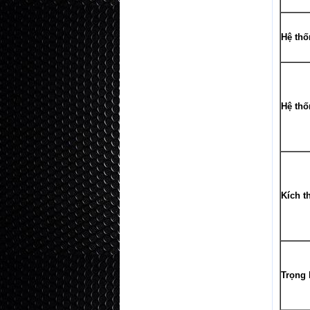
Hệ thố
Hệ thố
Kích t
Trọng