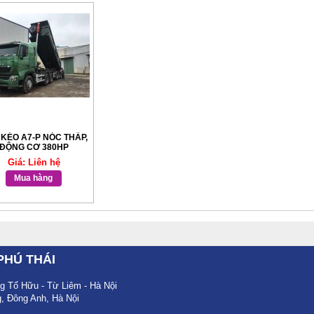
KÉO A7-P NÓC THẤP,
ĐỘNG CƠ 380HP
Giá: Liên hệ
Mua hàng
PHÚ THÁI
 Tố Hữu - Từ Liêm - Hà Nội
, Đông Anh, Hà Nội