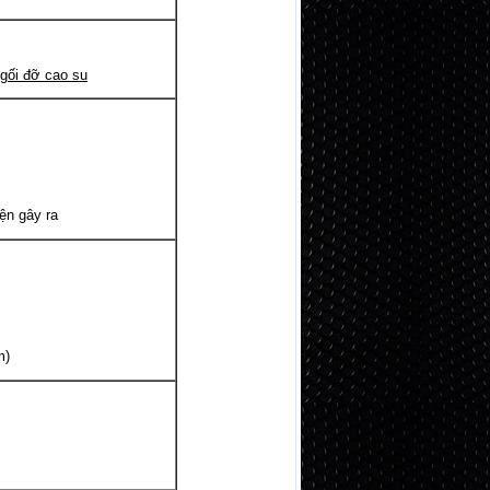
 gối đỡ cao su
n gây ra
m)