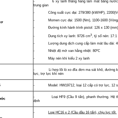
- 6 xy lanh thẳng hàng làm mát bằng nước, tu
trung gian
- Công suất cực đại: 279/380 (kW/HP), 2200(Vò
- Momen cực đại: 1500 (Nm), 1100-1600 (Vòng/
cơ
- Đường kính hành trình pistol: 126 x 130 (mm
3
- Dung tích xy lanh: 9726 cm
, tỷ số nén: 17:1
- Lượng dung dịch cung cấp làm mát lâu dài: 4
- Nhiệt độ mở van hằng nhiệt: 80ºC
- Máy nén khí kiểu 2 xy lanh
- Li hợp lõi lò xo đĩa đơn ma sát khô, đường kí
lực, trợ lực khí nén
ố
- Model: HW19712, loại 12 cấp có trợ lực, 12 số t
- Loại HF9 (Cầu 9 tấn), phanh thường. Hệ thống
ước
định
-
Loại HC16 x 2 (Cầu dầu 16 tấn), chịu lực tốt.
au