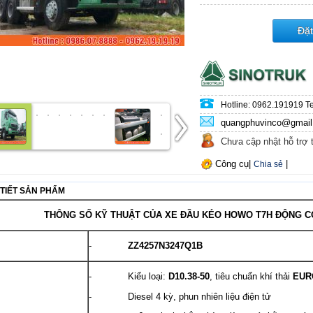
Đặ
Hotline: 0962.191919 Te
quangphuvinco@gmai
Chưa cập nhật hỗ trợ 
Công cụ
|
|
Chia sẻ
 TIẾT SẢN PHẨM
THÔNG SỐ KỸ THUẬT CỦA XE ĐẦU KÉO HOWO T7H ĐỘNG CƠ
-
ZZ4257N3247Q1B
- Kiểu loại:
D10.38-50
, tiêu chuẩn khí thải
EUR
- Diesel 4 kỳ, phun nhiên liệu điện tử