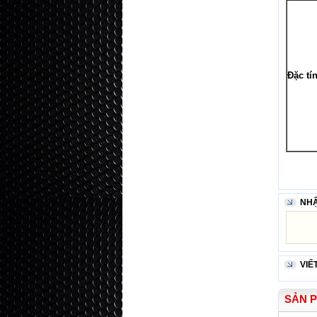
Đặc tí
NHẬ
VIẾ
SẢN 