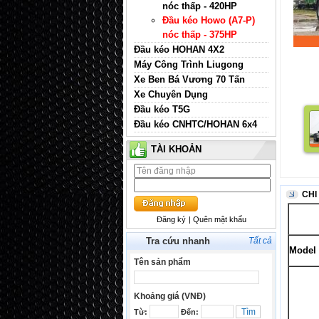
nóc thấp - 420HP
Đầu kéo Howo (A7-P)
nóc thấp - 375HP
Đầu kéo HOHAN 4X2
Máy Công Trình Liugong
Xe Ben Bá Vương 70 Tấn
Xe Chuyên Dụng
Đầu kéo T5G
Đầu kéo CNHTC/HOHAN 6x4
TÀI KHOẢN
CHI
Đăng ký
| Quên mật khẩu
Tra cứu nhanh
Tất cả
Model
Tên sản phẩm
Khoảng giá (VNĐ)
Từ:
Đến: