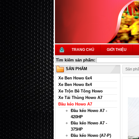
TRANG CHỦ
GIỚI THIỆU
Tìm kiếm sản phẩm:
SẢN PHẨM
Sản ph
Xe Ben Howo 6x4
Xe Ben Howo 8x4
Xe Trộn Bê Tông Howo
Xe Tải Thùng Howo A7
Đầu kéo Howo A7
Đầu kéo Howo A7 -
420HP
Đầu kéo Howo A7 -
375HP
Đầu kéo Howo (A7-P)