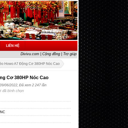
LIÊN HỆ
Divivu.com
|
Cộng đồng
|
Trợ giúp
éo Howo A7 Động Cơ 380HP Nóc Cao
ng Cơ 380HP Nóc Cao
 09/06/2022, Đã xem 2 247 lần
i đã bình chọn
0NC