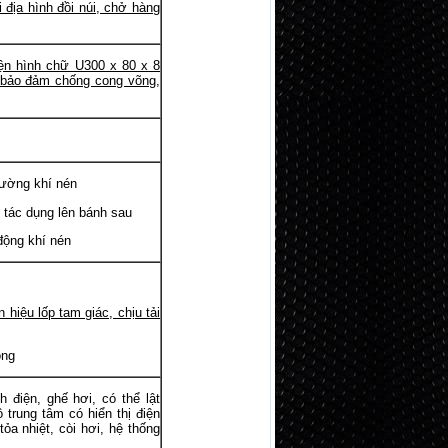
 địa hình đồi núi, chở hàng
iện hình chữ U300 x 80 x 8
o bảo đảm chống cong võng,
ường khí nén
ác dụng lên bánh sau
ng khí nén
hiệu lốp tam giác, chịu tải
òng
n, ghế hơi, có thể lật
 trung tâm có hiển thị điện
tỏa nhiệt, còi hơi, hệ thống