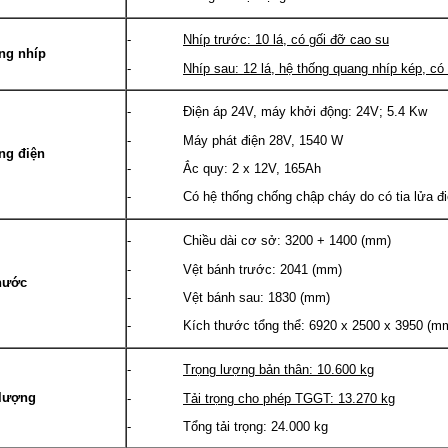
-
Nhíp trước: 10 lá, có gối đỡ cao su
ng nhíp
-
Nhíp sau: 12 lá, hệ thống quang nhíp kép, có
- Điện áp 24V, máy khởi động: 24V; 5.4 Kw
- Máy phát điện 28V, 1540 W
ng điện
- Ắc quy: 2 x 12V, 165Ah
- Có hệ thống chống chập cháy do có tia lửa điệ
- Chiều dài cơ sở: 3200 + 1400 (mm)
- Vệt bánh trước: 2041 (mm)
hước
- Vệt bánh sau: 1830 (mm)
- Kích thước tổng thể: 6920 x 2500 x 3950 (m
-
Trọng lượng bản thân: 10.600 kg
 lượng
-
Tải trọng cho phép TGGT: 13.270 kg
- Tổng tải trọng: 24.000 kg