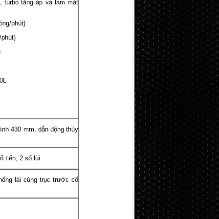
rbo tăng áp và làm mát
ng/phút)
phút)
)
0L
nh 430 mm, dẫn động thủy
iến, 2 số lùi
 lái cùng trục trước cố