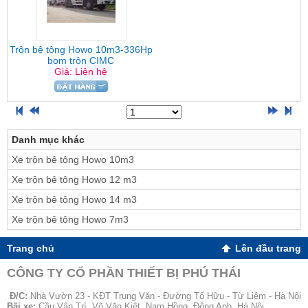
Trộn bê tông Howo 10m3-336Hp
bom trộn CIMC
Giá: Liên hệ
Danh mục khác
Xe trộn bê tông Howo 10m3
Xe trộn bê tông Howo 12 m3
Xe trộn bê tông Howo 14 m3
Xe trộn bê tông Howo 7m3
Trang chủ
Lên đầu trang
CÔNG TY CỔ PHẦN THIẾT BỊ PHÚ THÁI
Đ/C
:
Nhà Vườn 23 - KĐT Trung Văn - Đường Tố Hữu - Từ Liêm - Hà Nội
Bãi xe:
Cầu Vân Trì, Võ Văn Kiệt, Nam Hồng, Đông Anh, Hà Nội