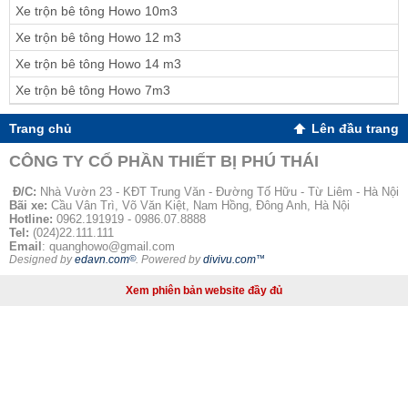
Xe trộn bê tông Howo 10m3
Xe trộn bê tông Howo 12 m3
Xe trộn bê tông Howo 14 m3
Xe trộn bê tông Howo 7m3
Trang chủ
Lên đầu trang
CÔNG TY CỔ PHẦN THIẾT BỊ PHÚ THÁI
Đ/C
:
Nhà Vườn 23 - KĐT Trung Văn - Đường Tố Hữu - Từ Liêm - Hà Nội
Bãi xe:
Cầu Vân Trì, Võ Văn Kiệt, Nam Hồng, Đông Anh, Hà Nội
Hotline:
0962.191919 - 0986.07.8888
Tel:
(024)22.111.111
Email
: quanghowo@gmail.com
Designed by
edavn.com
©
. Powered by
divivu.com
™
Xem phiên bản website đầy đủ