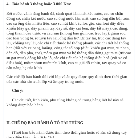
4. Bảo hành 3 tháng hoặc 3.000 Km:
Két nước, vành răng bánh đà, cánh quạt làm mát két nước, cao su chân
động cơ, chân két nước, cao su ống nước làm mát, cao su ống dầu bôi trơn,
cao su ống dẫn nhiên liệu, cao su hút khí bầu lọc gió, các loại dây điều
khiển (dây ga, dây phanh tay, dây số, dây cài ben, dây tắt máy), các đăng,
tổng thành cầu trước và cầu sau (không bao gồm các trục láp), giảm sóc,
các loại vòng bi, rôtuyn tay lái, ống dầu trợ lực tay lái, trục các đăng tay
lái, vôlăng tay lái, các chi tiết thuộc hệ thống phanh, các chi tiết hệ thống
ben (đối với xe ben), larăng, công tắc tổ hợp (điều khiển gạt mưa, xi nhan,
đèn đỗ, đèn pha, cos), môtơ gạt mưa và hệ thống dẫn động gạt mưa (trừ cao
su gạt mưa), đồng hồ táp lô, các chi tiết của hệ thống điều hoà (với xe có
điều hoà), môtơ phun nước rửa kính, cao su giá đỡ cabin, tay quay và cơ
cấu nâng hạ cửa kính.
Các chế độ bảo hành đối với lốp và ắc quy được quy định theo thời gian
của các nhà sản xuất lốp và ắc quy trong nước.
Chú ý:
Các chi tiết, linh kiện, phụ tùng không có trong bảng liệt kê này sẽ
không được bảo hành.
II. CHẾ ĐỘ BẢO HÀNH Ô TÔ TẢI THÙNG
(Thời hạn bảo hành được tính theo thời gian hoặc số Km sử dụng tuỳ
theo điều kiện nảo tới trước)