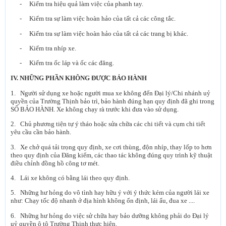
- Kiểm tra hiệu quả làm việc của phanh tay.
- Kiểm tra sự làm việc hoàn hảo của tất cả các công tắc.
- Kiểm tra sự làm việc hoàn hảo của tất cả các trang bị khác.
- Kiểm tra nhíp xe.
- Kiểm tra ốc láp và ốc các đăng.
IV. NHỮNG PHẦN KHÔNG ĐƯỢC BẢO HÀNH
1. Người sử dụng xe hoặc người mua xe không đến Đại lý/Chi nhánh uỷ
quyền của Trường Thịnh bảo trì, bảo hành đúng hạn quy định đã ghi trong
SỔ BẢO HÀNH. Xe không chạy rà trước khi đưa vào sử dụng.
2. Chủ phương tiện tự ý tháo hoặc sửa chữa các chi tiết và cụm chi tiết
yêu cầu cần bảo hành.
3. Xe chở quá tải trọng quy định, xe cơi thùng, độn nhíp, thay lốp to hơn
theo quy định của Đăng kiểm, các thao tác không đúng quy trình kỹ thuật
điều chỉnh đồng hồ công tơ mét.
4. Lái xe không có bằng lái theo quy định.
5. Những hư hỏng do vô tình hay hữu ý với ý thức kém của người lái xe
như: Chạy tốc độ nhanh ở địa hình không ổn định, lái ẩu, đua xe ....
6. Những hư hỏng do việc sử chữa hay bảo dưỡng không phải do Đại lý
uỷ quyền ô tô Trường Thịnh thực hiện.