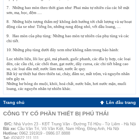
7. Những hao mòn theo thời gian như: Phai màu tự nhiên của các bề mặt
sơn, mạ, bọc, đệm .....
8. Những hiện tượng thẩm mỹ không ảnh hưởng tới chất lượng và sự hoạt
động của xe như: Tiếng ồn, những rung động nhỏ, vết dầu loang, ....
9. Hao mòn của phụ tùng: Những hao mòn tự nhiên của phụ tùng và các
chi tiết.
10. Những phụ tùng dưới đây xem như không nằm trong bảo hành:
Lọc nhiên liệu, lõi lọc gió, má phanh, guốc phanh, các đĩa ly hợp, các loại
đèn, các cầu chì, các chổi than, gạt nước, dây curoa, các chi tiết bằng cao
su, các loại dầu mỡ, nước làm mát, nước ắc quy.
Bất kỳ sự thiệt hại theo thiên tai, cháy, đâm xe, mất trộm, và nguyên nhân
trên gây ra.
Những hư hỏng do muội, khói, hoá chất, nước bẩn, hơi nước mặn, muối
loang, các nguyên nhân tự nhiên khác.
Trang chủ
Lên đầu trang
CÔNG TY CỔ PHẦN THIẾT BỊ PHÚ THÁI
Đ/C
:
Nhà Vườn 23 - KĐT Trung Văn - Đường Tố Hữu - Từ Liêm - Hà Nội
Bãi xe:
Cầu Vân Trì, Võ Văn Kiệt, Nam Hồng, Đông Anh, Hà Nội
Hotline:
0962.191919 - 0986.07.8888
Tel:
(024)22.111.111