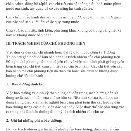
chân cabin, đồng hồ táplô, các chi tiết của hệ thống điều hoà, môtơ phun
nước rửa kính, tay quay và cơ cấu nâng hạ kính cửa xe.
Các chế độ bảo hành đối với lốp và ắc quy được quy định theo thời gian
của các nhà sản xuất lốp và ắc quy trong nước.
Chú ý: Các chi tiết, linh kiện, phụ tùng khác không có trong bảng liệt kê
này sẽ không được bảo hành.
III. TRÁCH NHIỆM CỦA CHỦ PHƯƠNG TIỆN
Việc đưa xe đến các chi nhánh hoặc đại lý ô tô thuộc công ty Trường
Thịnh nơi gần nhất để làm bảo hành là trách nhiệm của chủ phương tiện.
Đề nghị chủ phương tiện khi có yêu cầu về việc bảo hành phải giữ nguyên
hiện trạng các chi tiết, cụm chi tiết yêu cầu bảo hành. Các chi tiết yêu cầu
bảo hành mà chủ phương tiện đã tháo rời hoặc sửa chữa sẽ không được
hưởng chế độ bảo hành.
1. Bảo dưỡng định kỳ:
Việc bảo dưỡng xe định kỳ theo đúng chỉ dẫn trong sách hướng dẫn sử
dụng xe là trách nhiệm của chủ sở hữu xe. Nếu như xe của bạn được sử
dụng trong điều kiện khắc nghiệt bạn càng phải tuân thủ các hướng dẫn
bảo dưỡng trong các điều kiện đặc biệt này. Việc thay thế các phụ tùng vật
tư trong khi làm bảo dưỡng định kỳ là trách nhiệm của chủ xe.
2. Ghi lại những phần bảo dưỡng:
Bạn có trách nhiệm ghi lại tất cả những lần bảo dưỡng, điều này rất cần