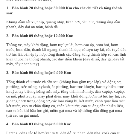
1. Bảo hành 20 tháng hoặc 30.000 Km cho các chi tiết và tổng thành
sau:
Khung dầm sắt xi, nhíp, quang nhíp, bình hơi, bầu hút, đường ống dầu
phanh, dây đai an toàn, bánh đà.
2. Bảo hành 09 tháng hoặc 12.000 Km:
Thùng xe, máy khởi động, bơm trợ lực lái, bơm cao áp, bơm hơi, bơm
nước, bơm dầu, thanh lái ngang, thanh lái dọc, rôtuyn tay lái, các tuyô dầu
trợ lực lái, bàn ép ly hợp, tổng thành các đăng, tổng thành hộp số, các linh
kiện thuộc hệ thống phanh, các dây điều khiển (dây đi số, dây ga, dây tắt
máy, dây phanh tay).
3. Bảo hành 06 tháng hoặc 9.000 Km:
Tổng thành cầu trước và cầu sau (không bao gồm trục láp), vỏ động cơ,
pittiông, xéc măng, xylanh, ắc pittông, bạc trục khuỷu, bạc tay biên, trục
khuỷu, tay biên, gioăng mặt máy, tổng thành mặt máy, dàn xupáp, xupáp,
cò mổ, phớt xupáp, máy phát điện, máy khởi động, bơm trợ lực tay lái, các
gioăng phớt trong động cơ, các loại vòng bi, két nước, cánh quạt làm mát
két nước, cao su chân động cơ, chân két nước, cao su ống dẫn nhiên liệu,
cao su hút khí bầu lọc gió, môtơ gạt mưa và hệ thống dẫn động gạt mưa
(trừ cao su gạt mưa).
4. Bảo hành 03 tháng hoặc 6.000 Km:
Larăng, công tắc tổ hợp(gạt mưa, đèn đỗ, xi nhan, đèn pha, cos), cao su