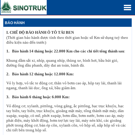
BẢO HÀNH
I. CHẾ ĐỘ BẢO HÀNH Ô TÔ TẢI BEN
(Thời gian bảo hành được tính theo thời gian hoặc số Km sử dụng tuỳ theo
điều kiện nào đến trước)
1. Bảo hành 14 tháng hoặc 22.000 Km cho các chi tiết tổng thành sau
:
Khung dầm sắt xi, nhíp, quang nhíp, thùng xe, bình hơi, bầu hút gió,
đường ống dầu phanh, dây đai an toàn, bánh đà.
2. Bảo hành 12 tháng hoặc 12.000 Km:
Vỏ ly hợp, vỏ tắc te động cơ, thân vỏ bơm cao áp, hộp tay lái, thanh lái
ngang, thanh lái dọc, ống xả, bầu giảm âm.
3. Bảo hành 6 tháng hoặc 6.000 Km:
Vỏ động cơ, xylanh, pittông, vòng găng, ắc pittông, bạc trục khuỷu, bạc
tay biên, tay biên, trục khuỷu, gioăng mặt máy, tổng thành mặt máy, dàn
xupáp, xupáp, cò mổ, phớt xupáp, bơm dầu, bơm nước, bơm cao áp, máy
phát điện, máy khởi động, bơm trợ lực tay lái, máy nén khí, các gioăng
phớt trong động cơ, bàn ép côn, xylanh côn, vỏ hộp số, nắp hộp số và các
chi tiết bên trong hộp số.