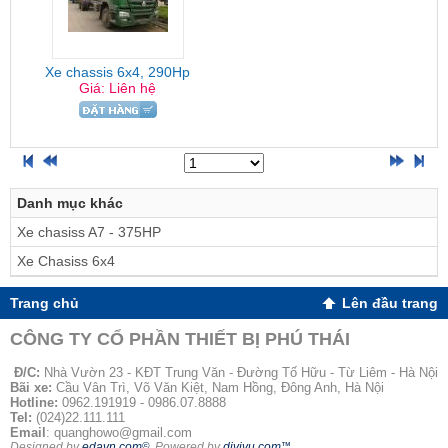
Xe chassis 6x4, 290Hp
Giá: Liên hệ
Danh mục khác
Xe chasiss A7 - 375HP
Xe Chasiss 6x4
Trang chủ
Lên đầu trang
CÔNG TY CỔ PHẦN THIẾT BỊ PHÚ THÁI
Đ/C
:
Nhà Vườn 23 - KĐT Trung Văn - Đường Tố Hữu - Từ Liêm - Hà Nội
Bãi xe:
Cầu Vân Trì, Võ Văn Kiệt, Nam Hồng, Đông Anh, Hà Nội
Hotline:
0962.191919 - 0986.07.8888
Tel:
(024)22.111.111
Email
: quanghowo@gmail.com
Designed by
edavn.com
©
. Powered by
divivu.com
™