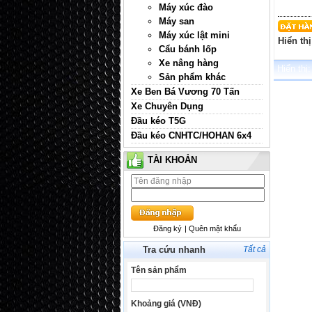
Máy xúc đào
Máy san
Máy xúc lật mini
Hiển thị
Cẩu bánh lốp
Xe nâng hàng
Hiển thị:
Sản phẩm khác
Xe Ben Bá Vương 70 Tấn
Xe Chuyên Dụng
Đầu kéo T5G
Đầu kéo CNHTC/HOHAN 6x4
TÀI KHOẢN
Đăng ký
| Quên mật khẩu
Tra cứu nhanh
Tất cả
Tên sản phẩm
Khoảng giá (VNĐ)