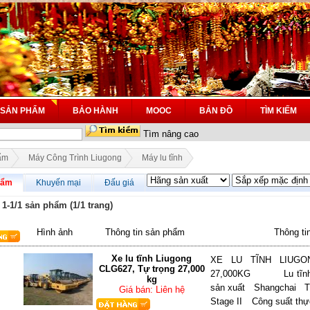
SẢN PHẨM
BẢO HÀNH
MOOC
BẢN ĐỒ
TÌM KIẾM
Tìm nâng cao
ẩm
Máy Công Trình Liugong
Máy lu tĩnh
hẩm
Khuyến mại
Đấu giá
 1-1/1 sản phẩm (1/1 trang)
Hình ảnh
Thông tin sản phẩm
Thông tin
Xe lu tĩnh Liugong
XE LU TĨNH LIUGO
CLG627, Tự trọng 27,000
27,000KG Lu tĩnh 3
kg
sản xuất Shangchai Ti
Giá bán: Liên hệ
Stage II Công suất thự