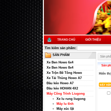
TRANG CHỦ
GIỚI THIỆU
Tìm kiếm sản phẩm:
SẢN PHẨM
Sản ph
Xe Ben Howo 6x4
Sản p
Xe Ben Howo 8x4
Xe Trộn Bê Tông Howo
Hiển thị
Xe Tải Thùng Howo A7
Đầu kéo Howo A7
Đầu kéo HOHAN 4X2
Máy Công Trình Liugong
Xe lu rung liugong
Máy lu tĩnh
Máy xúc lật