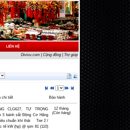
LIÊN HỆ
Divivu.com
|
Cộng đồng
|
Trợ giúp
 chi tiết
Bảo hành
12 tháng
NG CLG627, TỰ TRỌNG
(Còn hàng)
 bánh sắt Động Cơ Hãng
êu chuẩn khí thải Tier 2 /
c tế kW (hp) @ rpm 81 (110)