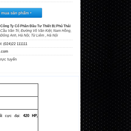
t mua sản phẩm
‣
Công Ty Cổ Phần Đầu Tư Thiết Bị Phú Thái
Cầu Vân Trì, Đường Võ Văn Kiệt, Nam Hồng,
Đông Anh, Hà Nội, Từ Liêm , Hà Nội
l: (024)22 111111
l.com
trực tuyến
ất cực đại:
420 HP,