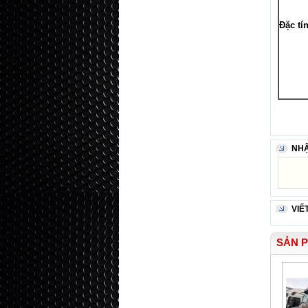
Đặc tí
NHẬ
VIẾ
SẢN 