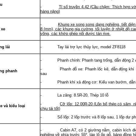
au
-
Tỉ số truyền 4.42 (Cầu chậm: Thích hợp với
hàng nặng)
-
Khung xe song song dạng nghiêng, tiết diệ
 xe
8 (mm), các khung gia cường, tối luyện ở nhiệt độ c
võng, các khớp ghép nối được tán rive.
ng lái
- Tay lái trợ lực thủy lực, model ZF8118
- Phanh chính: Phanh tang trống, dẫn động 2 đ
- Phanh đỗ xe: Phanh lốc kê, dẫn động khí né
ống phanh
sau
- Phanh khí xả động cơ: Kiểu van bướm, dẫn đ
- La zăng: 8.5R-20, Thép 10 lỗ
-
Cỡ lốp: 12.00R-20 (Lốp bố thép có săm, n
e và kiểu loại
chịu tải tốt)
- Số lốp: 2 lốp trước và 8 lốp sau, 1 lốp dự p
- Cabin A7, có 2 giường nằm, cabin kích điện, 
nghiêng về phía trước 55º, táp lô ốp gỗ, bảng đồng hồ