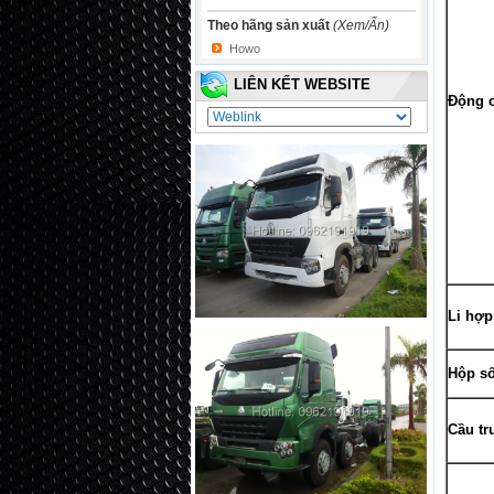
Theo hãng sản xuất
(Xem/Ẩn)
Howo
LIÊN KẾT WEBSITE
Động 
Li hợp
Hộp s
Cầu tr