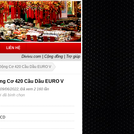
LIÊN HỆ
Divivu.com
|
Cộng đồng
|
Trợ giúp
 Động Cơ 420 Cầu Dầu EURO V
ng Cơ 420 Cầu Dầu EURO V
 09/06/2022, Đã xem 2 160 lần
i đã bình chọn
0CD