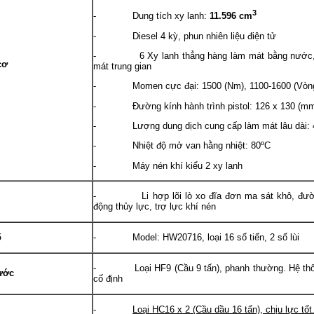
3
- Dung tích xy lanh:
11.596 cm
- Diesel 4 kỳ, phun nhiên liệu điện tử
- 6 Xy lanh thẳng hàng làm mát bằng nước, t
cơ
mát trung gian
- Momen cực đại: 1500 (Nm), 1100-1600 (Vòng
- Đường kính hành trình pistol: 126 x 130 (mm
- Lượng dung dịch cung cấp làm mát lâu dài: 
- Nhiệt độ mở van hằng nhiệt: 80ºC
- Máy nén khí kiểu 2 xy lanh
- Li hợp lõi lò xo đĩa đơn ma sát khô, đườn
động thủy lực, trợ lực khí nén
ố
- Model: HW20716, loại 16 số tiến, 2 số lùi
- Loại HF9 (Cầu 9 tấn), phanh thường. Hệ thống
ước
cố định
-
Loại HC16 x 2 (Cầu dầu 16 tấn), chịu lực tốt