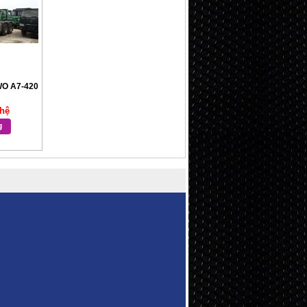
O A7-420
 hệ
g