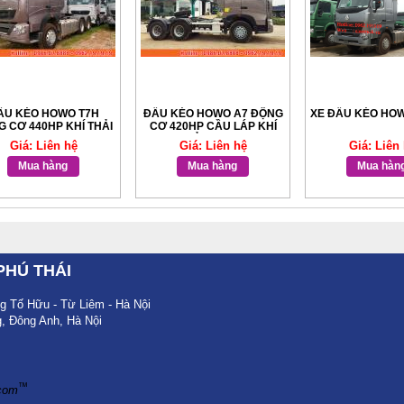
ẦU KÉO HOWO T7H
ĐẦU KÉO HOWO A7 ĐỘNG
XE ĐẦU KÉO HOW
 CƠ 440HP KHÍ THẢI
CƠ 420HP CẦU LÁP KHÍ
EURO V
THẢI EURO 5
Giá: Liên hệ
Giá: Liên hệ
Giá: Liên
Mua hàng
Mua hàng
Mua hàn
PHÚ THÁI
 Tố Hữu - Từ Liêm - Hà Nội
, Đông Anh, Hà Nội
™
.com