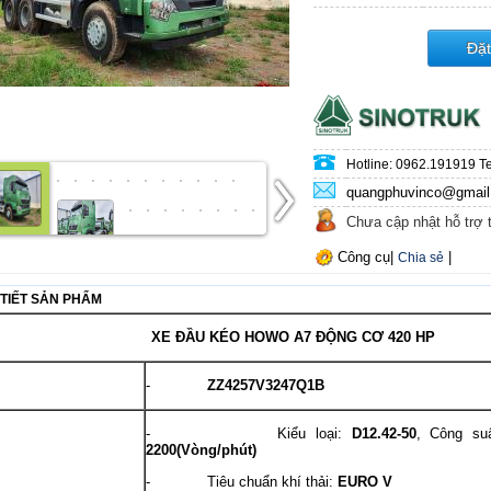
Đặ
Hotline: 0962.191919 Te
quangphuvinco@gmai
Chưa cập nhật hỗ trợ 
Công cụ
|
|
Chia sẻ
 TIẾT SẢN PHẨM
XE ĐẦU KÉO HOWO A7 ĐỘNG CƠ 420 HP
-
ZZ4257V3247Q1B
- Kiểu loại:
D12.42-50
, Công su
2200(Vòng/phút)
- Tiêu chuẩn khí thải:
EURO V