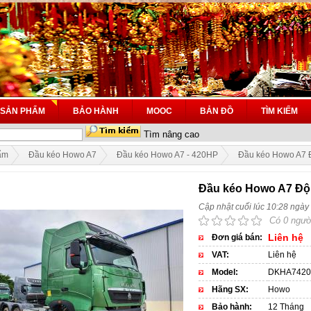
SẢN PHẨM
BẢO HÀNH
MOOC
BẢN ĐỒ
TÌM KIẾM
Tìm nâng cao
ẩm
Đầu kéo Howo A7
Đầu kéo Howo A7 - 420HP
Đầu kéo Howo A7
Đầu kéo Howo A7 Độ
Cập nhật cuối lúc 10:28 ngày
Có 0 ngườ
Liên hệ
Đơn giá bán:
VAT:
Liên hệ
Model:
DKHA742
Hãng SX:
Howo
Bảo hành:
12 Tháng