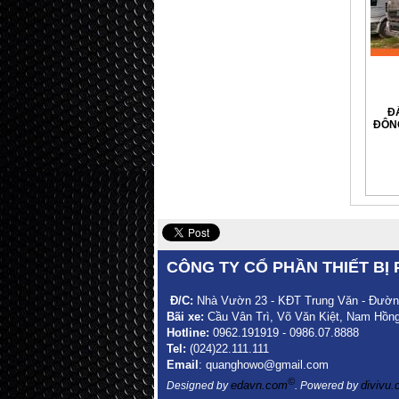
Đ
ĐÔNG
CÔNG TY CỔ PHẦN THIẾT BỊ 
Đ/C
:
Nhà Vườn 23 - KĐT Trung Văn - Đường
Bãi xe:
Cầu Vân Trì, Võ Văn Kiệt, Nam Hồng
Hotline:
0962.191919 - 0986.07.8888
Tel:
(024)22.111.111
Email
: quanghowo@gmail.com
©
edavn.com
divivu
Designed by
. Powered by