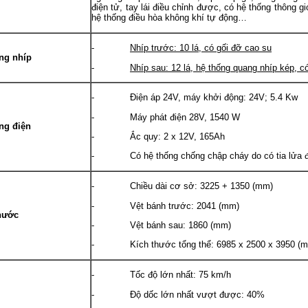
điện tử, tay lái điều chỉnh được, có hệ thống thông gió
hệ thống điều hòa không khí tự động…
-
Nhíp trước: 10 lá, có gối đỡ cao su
ng nhíp
-
Nhíp sau: 12 lá, hệ thống quang nhíp kép, c
- Điện áp 24V, máy khởi động: 24V; 5.4 Kw
- Máy phát điện 28V, 1540 W
ng điện
- Ắc quy: 2 x 12V, 165Ah
- Có hệ thống chống chập cháy do có tia lửa đi
- Chiều dài cơ sở: 3225 + 1350 (mm)
- Vệt bánh trước: 2041 (mm)
hước
- Vệt bánh sau: 1860 (mm)
- Kích thước tổng thể: 6985 x 2500 x 3950 (
- Tốc độ lớn nhất: 75 km/h
- Độ dốc lớn nhất vượt được: 40%