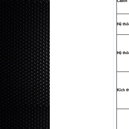
Cabin
Hệ thố
Hệ thố
Kích t