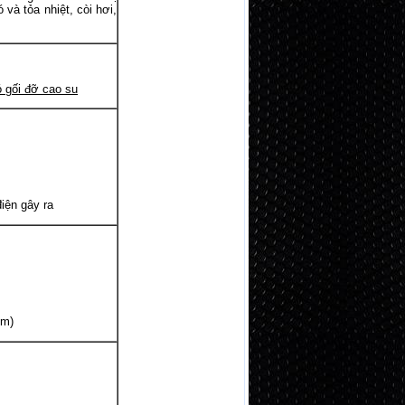
 và tỏa nhiệt, còi hơi,
ó gối đỡ cao su
ện gây ra
mm)