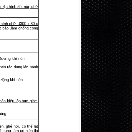
 địa hình đồi núi, chở
n hình chữ U300 x 80 x
ao bảo đảm chống cong
ường khí nén
n tác dụng lên bánh
ộng khí nén
hãn hiệu lốp tam giác,
hòng
ghế hơi, có thể lật
 trung tâm có hiển thị